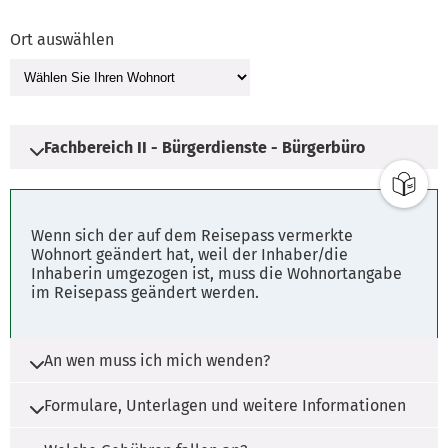
Ort auswählen
Fachbereich II - Bürgerdienste - Bürgerbüro
Adresse
Wenn sich der auf dem Reisepass vermerkte
Schulstraße 3
Wohnort geändert hat, weil der Inhaber/die
Inhaberin umgezogen ist, muss die Wohnortangabe
29640 Schneverdingen
im Reisepass geändert werden.
Öffnungszeiten
An wen muss ich mich wenden?
Öffnungszeiten des Rathauses
Formulare, Unterlagen und weitere Informationen
Montag 08:00 - 12:00 Uhr, 14:00 - 16:00 Uhr
Die Zuständigkeit liegt bei der Gemeinde, der
Dienstag 08:00 - 12:00 Uhr, 14:00 - 16:00 Uhr
Samtgemeinde und der Stadt, in die gezogen