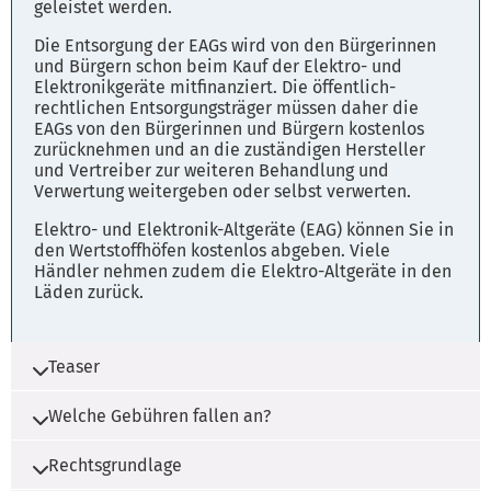
Freitag 08:00 - 16:00 Uhr
geleistet werden.
Tel. 0800 11 238 11
Die Entsorgung der EAGs wird von den Bürgerinnen
und Bürgern schon beim Kauf der Elektro- und
Elektronikgeräte mitfinanziert. Die öffentlich-
Parkplätze
rechtlichen Entsorgungsträger müssen daher die
Fahrplanauskunft
EAGs von den Bürgerinnen und Bürgern kostenlos
zurücknehmen und an die zuständigen Hersteller
und Vertreiber zur weiteren Behandlung und
Verwertung weitergeben oder selbst verwerten.
Elektro- und Elektronik-Altgeräte (EAG) können Sie in
den Wertstoffhöfen kostenlos abgeben. Viele
Händler nehmen zudem die Elektro-Altgeräte in den
Läden zurück.
Teaser
Welche Gebühren fallen an?
Die Entsorgung von Elektro- und Elektronik-
Altgeräten aus privaten Haushalten ist Aufgabe
Rechtsgrundlage
der öffentlich-rechtlichen Entsorgungsträger.
keine