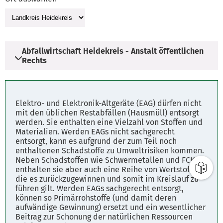
Abfallwirtschaft Heidekreis - Anstalt öffentlichen
Rechts
Adresse
Elektro- und Elektronik-Altgeräte (EAG) dürfen nicht
Winsener Straße 17
mit den üblichen Restabfällen (Hausmüll) entsorgt
werden. Sie enthalten eine Vielzahl von Stoffen und
29614 Soltau
Materialien. Werden EAGs nicht sachgerecht
entsorgt, kann es aufgrund der zum Teil noch
enthaltenen Schadstoffe zu Umweltrisiken kommen.
Öffnungszeiten
Neben Schadstoffen wie Schwermetallen und FCKW
Montag - Donnerstag 8:00 - 16:30 Uhr
enthalten sie aber auch eine Reihe von Wertstoffen,
Freitag 8:00 - 12:00 Uhr
die es zurückzugewinnen und somit im Kreislauf zu
führen gilt. Werden EAGs sachgerecht entsorgt,
können so Primärrohstoffe (und damit deren
Telefonzeiten:
aufwändige Gewinnung) ersetzt und ein wesentlicher
Montag - Donnerstag 08:00 - 17:00 Uhr
Beitrag zur Schonung der natürlichen Ressourcen