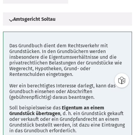
Amtsgericht Soltau
Adresse
Das Grundbuch dient dem Rechtsverkehr mit
Rühberg 13-15
Grundstücken. In den Grundbüchern werden
insbesondere die Eigentumsverhältnisse und die
29614 Soltau
privatrechtlichen Belastungen der Grundstücke wie
Wegerecht, Hypotheken, Grund- oder
Rentenschulden eingetragen.
Öffnungszeiten
Montags bis Freitags von 09.00 bis 12.00 Uhr
Wer ein berechtigtes Interesse darlegt, kann das
oder nach Vereinbarung.
Grundbuch einsehen oder Abschriften
(gebührenpflichtig) daraus beantragen.
Soll beispielsweise das
Eigentum an einem
Parkplätze
Grundstück übertragen
, d. h. ein Grundstück gekauft
Fahrplanauskunft
oder verkauft oder ein Grundpfandrecht an einem
Grundstück bestellt werden, ist dazu eine Eintragung
in das Grundbuch erforderlich.