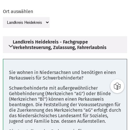
Ort auswählen
Landkreis Heidekreis - Fachgruppe
Verkehrsteuerung, Zulassung, Fahrerlaubnis
Adresse
Sie wohnen in Niedersachsen und benötigen einen
Vogteistraße 19
Parkausweis für Schwerbehinderte?
29683 Bad Fallingbostel
Schwerbehinderte mit außergewöhnlicher
Gehbehinderung (Merkzeichen "aG") oder Blinde
(Merkzeichen "Bl") können einen Parkausweis
Öffnungszeiten
beantragen. Die Feststellung der Voraussetzungen für
Montag - Freitag: 8.00 - 12.00 Uhr
die Zuerkennung des Merkzeichens "aG" erfolgt durch
das Niedersächsisches Landesamt für Soziales,
Dienstag u. Donnerstag: 14.00 - 16.00 Uhr
Jugend und Familie bzw. dessen Außenstellen.