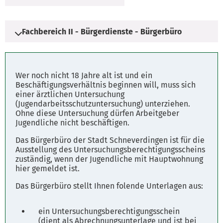
Fachbereich II - Bürgerdienste - Bürgerbüro
Adresse
Wer noch nicht 18 Jahre alt ist und ein
Schulstraße 3
Beschäftigungsverhältnis beginnen will, muss sich
einer ärztlichen Untersuchung
29640 Schneverdingen
(Jugendarbeitsschutzuntersuchung) unterziehen.
Ohne diese Untersuchung dürfen Arbeitgeber
Jugendliche nicht beschäftigen.
Öffnungszeiten
Öffnungszeiten des Rathauses
Das Bürgerbüro der Stadt Schneverdingen ist für die
Ausstellung des Untersuchungsberechtigungsscheins
zuständig, wenn der Jugendliche mit Hauptwohnung
Montag 08:00 - 12:00 Uhr, 14:00 - 16:00 Uhr
hier gemeldet ist.
Dienstag 08:00 - 12:00 Uhr, 14:00 - 16:00 Uhr
Mittwoch 08:00 - 12:00 Uhr, 14:00 - 16:00 Uhr
Das Bürgerbüro stellt Ihnen folende Unterlagen aus:
Donnerstag 08:00 - 12:00 Uhr, 14:00 - 18:00 Uhr
Freitag 08:00 - 12:00 Uhr
ein Untersuchungsberechtigungsschein
(dient als Abrechnungsunterlage und ist bei