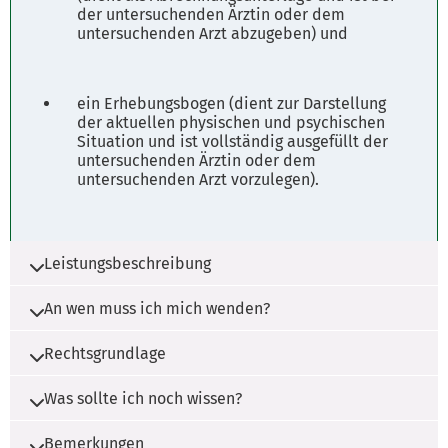
Hinweise:
der untersuchenden Ärztin oder dem
untersuchenden Arzt abzugeben) und
Bürgerbüro (nur mit Terminvereinbarung)
Stadtkasse (Montag bis Mittwoch nachmittags
ein Erhebungsbogen (dient zur Darstellung
geschlossen)
der aktuellen physischen und psychischen
Situation und ist vollständig ausgefüllt der
untersuchenden Ärztin oder dem
Sozialamt - Front Office
untersuchenden Arzt vorzulegen).
Montag bis Freitag 08:00 - 12:00 Uhr
Donnerstag 14:00 - 15:30 Uhr
Leistungsbeschreibung
An wen muss ich mich wenden?
Wer noch nicht 18 Jahre alt ist und ein
Beschäftigungsverhältnis beginnen will, muss
Rechtsgrundlage
sich einer ärztlichen Untersuchung
Erhalten können Sie den
(Jugendarbeitsschutzuntersuchung)
Untersuchungsberechtigungsschein beim
Was sollte ich noch wissen?
unterziehen. Ohne diese Untersuchung dürfen
zuständigen Meldeamt Ihres Hauptwohnsitzes.
Jugendarbeitsschutzgesetz (JArbschG)
Arbeitgeber Jugendliche nicht beschäftigen.
Die Arztwahl ist frei.
Bemerkungen