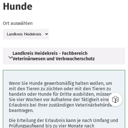
Hunde
Ort auswählen
Landkreis Heidekreis - Fachbereich
Veterinärwesen und Verbraucherschutz
Adresse
Wenn Sie Hunde gewerbsmäßig halten wollen, um
Quintusstraße 1
mit den Tieren zu züchten oder mit den Tieren zu
handeln oder Hunde für Dritte ausbilden, müssen
29683 Bad Fallingbostel
Sie vier Wochen vor Aufnahme der Tätigkeit eine
Erlaubnis bei Ihrer zuständigen Veterinärbehörde
beantragen.
Öffnungszeiten
Montag - Freitag: 8.00 - 12.00 Uhr
Die Erteilung der Erlaubnis kann je nach Umfang und
Prüfungsaufwand bis zu vier Monate nach
Dienstag u. Donnerstag: 14.00 - 16.00 Uhr