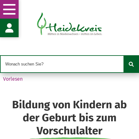
Frühkindliche Bildung und
Betreuung
Fachgruppeleitung Frau K. Langenhop
Vogteistr. 19
29683 Bad Fallingbostel
k.langenhop@heidekreis.de
05162 970-296
05162 970-99296
Vorlesen
Bildung von Kindern ab
der Geburt bis zum
Vorschulalter