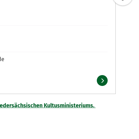
de
edersächsischen Kultusministeriums.