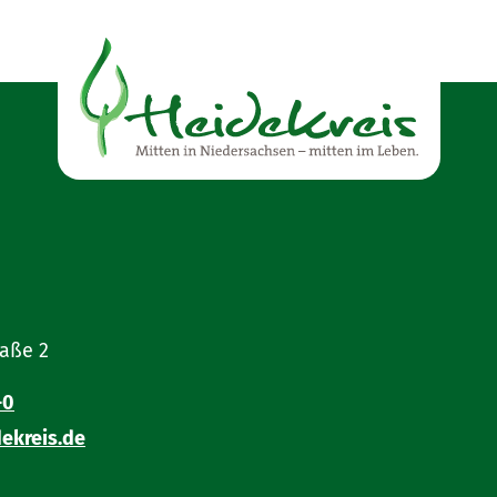
raße 2
-0
ekreis.de