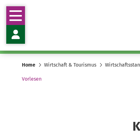
Stabsstelle Wirtschaftsförderung und Klim
Stabsstellenleitung & Pressesprecherin Frau 
Harburger Str. 2
29614 Soltau
anke.vonfintel@heidekreis.de
Home
Wirtschaft & Tourismus
Wirtschaftssta
05191 970-865
05191 970-99865
Vorlesen
K