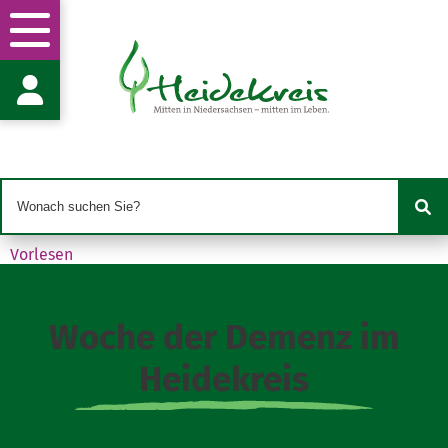
Gesundheitsförderung und -hilfe
Fachgruppenleitung Frau L. Eschbach
Dierkingstr. 19
29664 Walsrode
l.eschbach@heidekreis.de
05162 970-9141
05162 970-999141
Vorlesen
Woche der Demenz im
Heidekreis