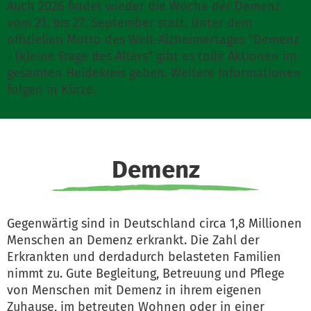
Auch 2026 findet wieder die Woche der Demenz
vom 21. bis 27. September statt. Unter dem
offiziellen Motto des Welt-Alzheimertages "Demenz
- (k)eine Frage des Alters" gibt es tolle Aktionen im
gesamten Heidekreis geben. Weitere Informationen
folgen in Kürze.
Demenz
Gegenwärtig sind in Deutschland circa 1,8 Millionen
Menschen an Demenz erkrankt. Die Zahl der
Erkrankten und derdadurch belasteten Familien
nimmt zu. Gute Begleitung, Betreuung und Pflege
von Menschen mit Demenz in ihrem eigenen
Zuhause, im betreuten Wohnen oder in einer